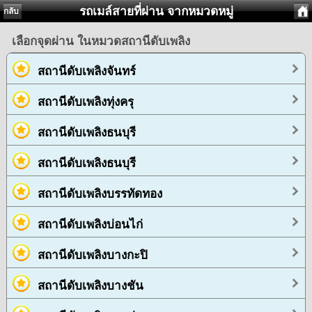
รถเมล์สายที่ผ่าน จากหมวดหมู่
กลับ
เลือกจุดผ่าน ในหมวดสถานีดับเพลิง
สถานีดับเพลิงจันทร์
สถานีดับเพลิงทุ่งครุ
สถานีดับเพลิงธนบุรี
สถานีดับเพลิงธนบุรี
สถานีดับเพลิงบรรทัดทอง
สถานีดับเพลิงบ่อนไก่
สถานีดับเพลิงบางกะปิ
สถานีดับเพลิงบางชัน