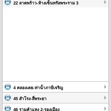
22 ลาดพร้าว-ห้างเซ็นทรัลพระราม 3
4 คลองเตย-ท่าน้ำภาษีเจริญ
45 สำโรง-สี่พระยา
46 รามคำแหง 2-รองเมือง