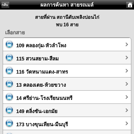
ผลการค้นหา สายรถเมล์
กลับ
สายที่ผ่าน สถานีดับเพลิงบ่อนไก่
พบ 16 สาย
เลือกสาย
109 คลองกุ่ม-หัวลำโพง
115 สวนสยาม-สีลม
116 วัดหนามแดง-สาทร
13 คลองเตย-ห้วยขวาง
14 ศรีย่าน-โรงเรียนนนทรี
149 ตลิ่งชัน-เอกมัย
173 บางขุนเทียน-มีนบุรี