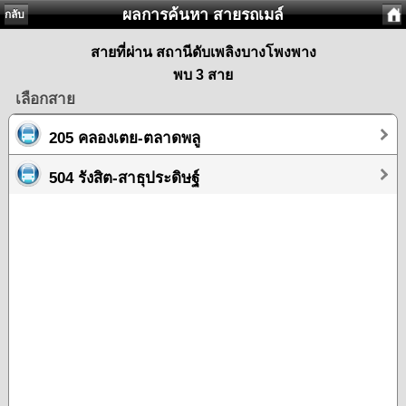
ผลการค้นหา สายรถเมล์
กลับ
สายที่ผ่าน สถานีดับเพลิงบางโพงพาง
พบ 3 สาย
เลือกสาย
205 คลองเตย-ตลาดพลู
504 รังสิต-สาธุประดิษฐ์