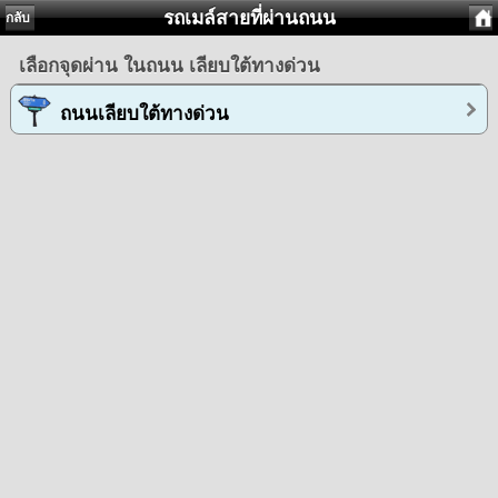
รถเมล์สายที่ผ่านถนน
กลับ
เลือกจุดผ่าน ในถนน เลียบใต้ทางด่วน
ถนนเลียบใต้ทางด่วน