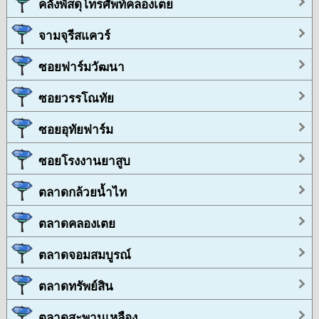
คลังพัสดุโทรศัพท์คลองเตย
จามจุรีสแควร์
ซอยฟาร์มวัฒนา
ซอยวรรโณทัย
ซอยอุทัยฟาร์ม
ซอยโรงงานยาสูบ
ตลาดกล้วยน้ำไท
ตลาดคลองเตย
ตลาดจอมสมบูรณ์
ตลาดทรัพย์สิน
ตลาดสะพานเหลือง