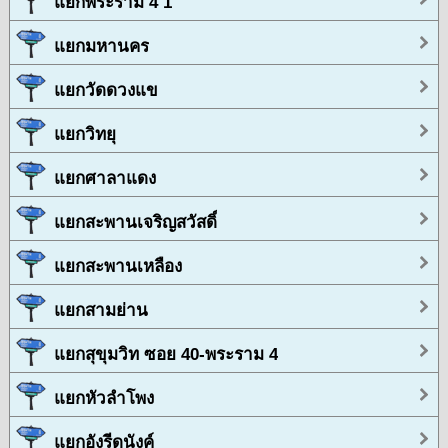
แยกพระราม 4 1
แยกมหานคร
แยกวัดดวงแข
แยกวิทยุ
แยกศาลาแดง
แยกสะพานเจริญสวัสดิ์
แยกสะพานเหลือง
แยกสามย่าน
แยกสุขุมวิท ซอย 40-พระราม 4
แยกหัวลำโพง
แยกอังรีดูนังค์