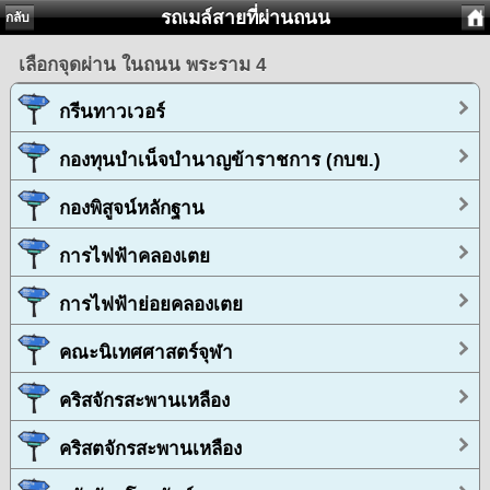
รถเมล์สายที่ผ่านถนน
กลับ
เลือกจุดผ่าน ในถนน พระราม 4
กรีนทาวเวอร์
กองทุนบำเน็จบำนาญข้าราชการ (กบข.)
กองพิสูจน์หลักฐาน
การไฟฟ้าคลองเตย
การไฟฟ้าย่อยคลองเตย
คณะนิเทศศาสตร์จุฬา
คริสจักรสะพานเหลือง
คริสตจักรสะพานเหลือง