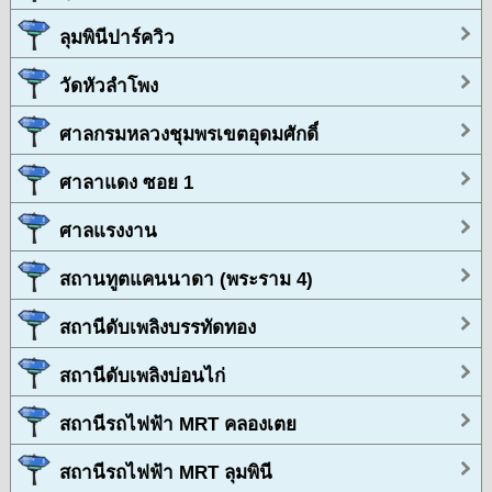
ลุมพินีปาร์ควิว
วัดหัวลำโพง
ศาลกรมหลวงชุมพรเขตอุดมศักดิ์
ศาลาแดง ซอย 1
ศาลแรงงาน
สถานทูตแคนนาดา (พระราม 4)
สถานีดับเพลิงบรรทัดทอง
สถานีดับเพลิงบ่อนไก่
สถานีรถไฟฟ้า MRT คลองเตย
สถานีรถไฟฟ้า MRT ลุมพินี