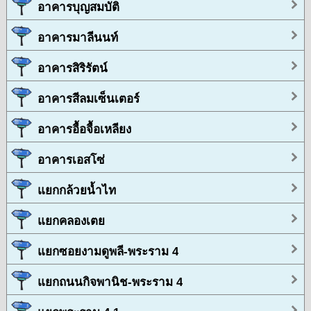
อาคารบุญสมบัติ
อาคารมาลีนนท์
อาคารสิริรัตน์
อาคารสีลมเซ็นเตอร์
อาคารอื้อจื้อเหลียง
อาคารเอสโซ่
แยกกล้วยน้ำไท
แยกคลองเตย
แยกซอยงามดูพลี-พระราม 4
แยกถนนกิจพานิช-พระราม 4