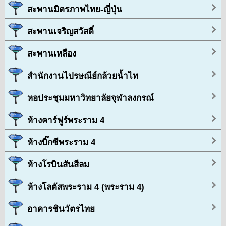
สะพานมิตรภาพไทย-ญี่ปุ่น
สะพานเจริญสวัสดิ์
สะพานเหลือง
สำนักงานไปรษณีย์กล้วยน้ำไท
หอประชุมมหาวิทยาลัยจุฬาลงกรณ์
ห้างคาร์ฟูร์พระราม 4
ห้างบิ๊กซีพระราม 4
ห้างโรบินสันสีลม
ห้างโลตัสพระราม 4 (พระราม 4)
อาคารชินวัตรไทย