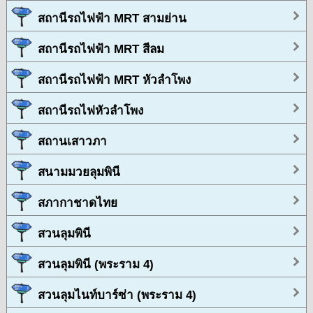
สถานีรถไฟฟ้า MRT สามย่าน
สถานีรถไฟฟ้า MRT สีลม
สถานีรถไฟฟ้า MRT หัวลำโพง
สถานีรถไฟหัวลำโพง
สถานเสาวภา
สนามมวยลุมพินี
สภากาชาดไทย
สวนลุมพินี
สวนลุมพินี (พระราม 4)
สวนลุมไนท์บาร์ซ่า (พระราม 4)