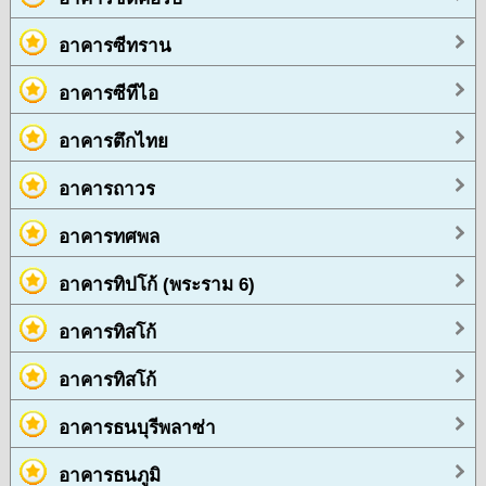
อาคารซีทราน
อาคารซีทีไอ
อาคารตึกไทย
อาคารถาวร
อาคารทศพล
อาคารทิปโก้ (พระราม 6)
อาคารทิสโก้
อาคารทิสโก้
อาคารธนบุรีพลาซ่า
อาคารธนภูมิ