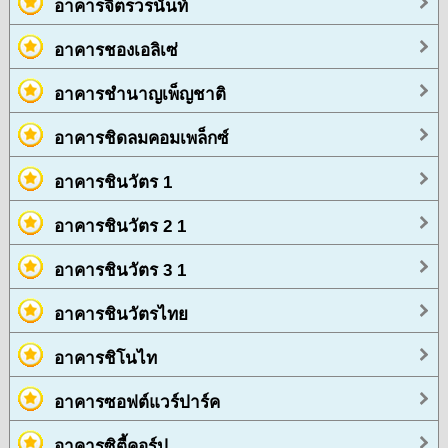
อาคารจิตรวรนันท์
อาคารชองเอลิเซ่
อาคารชำนาญเพ็ญชาติ
อาคารชิดลมคอมเพล็กซ์
อาคารชินวัตร 1
อาคารชินวัตร 2 1
อาคารชินวัตร 3 1
อาคารชินวัตรไทย
อาคารชิโนไท
อาคารซอฟต์แวร์ปาร์ค
อาคารซิตี้คอร์ป