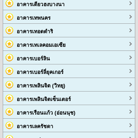
อาคารเตียวฮงบางนา
อาคารเทพนคร
อาคารเทอดดำริ
อาคารเทเลคอมเอเซีย
อาคารเบอร์ลิน
อาคารเบอร์ลี่ยุคเกอร์
อาคารเพลินจิต (วิทยุ)
อาคารเพลินจิตเซ็นเตอร์
อาคารเรือนแก้ว (อ่อนนุช)
อาคารเลครัชดา