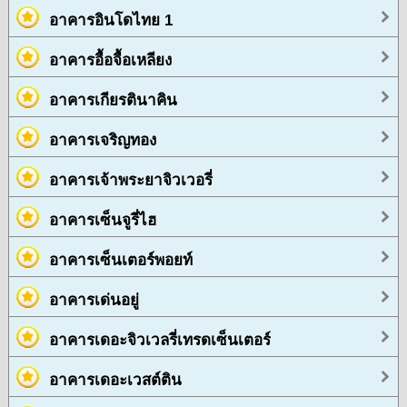
อาคารอินโดไทย 1
อาคารอื้อจื้อเหลียง
อาคารเกียรตินาคิน
อาคารเจริญทอง
อาคารเจ้าพระยาจิวเวอรี่
อาคารเซ็นจูรี่ไฮ
อาคารเซ็นเตอร์พอยท์
อาคารเด่นอยู่
อาคารเดอะจิวเวลรี่เทรดเซ็นเตอร์
อาคารเดอะเวสต์ติน