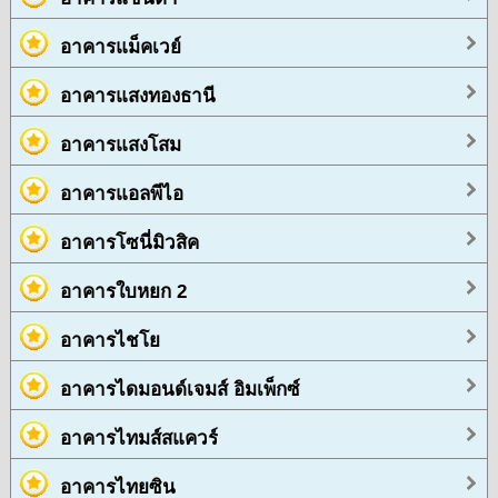
อาคารแม็คเวย์
อาคารแสงทองธานี
อาคารแสงโสม
อาคารแอลพีไอ
อาคารโซนี่มิวสิค
อาคารใบหยก 2
อาคารไชโย
อาคารไดมอนด์เจมส์ อิมเพ็กซ์
อาคารไทมส์สแควร์
อาคารไทยซิน