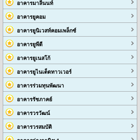
อาคารมาลีนนท์
อาคารยูคอม
อาคารยูนิเวสท์คอมเพล็กซ์
อาคารยูพีดี
อาคารยูเนสโก้
อาคารยูไนเต็ดทาวเวอร์
อาคารร่วมทุนพัฒนา
อาคารรัชภาคย์
อาคารวรวัฒน์
อาคารวรสมบัติ