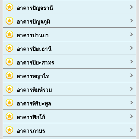
อาคารปัญจธานี
อาคารปัญจภูมิ
อาคารปานยา
อาคารปิยะธานี
อาคารปิยะสาทร
อาคารพญาไท
อาคารพิมพ์รวม
อาคารพิริยะพูล
อาคารฟิกโก้
อาคารภาษร