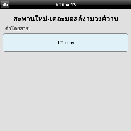
สาย ต.13
กลับ
สะพานใหม่-เดอะมอลล์งามวงศ์วาน
ค่าโดยสาร:
12 บาท