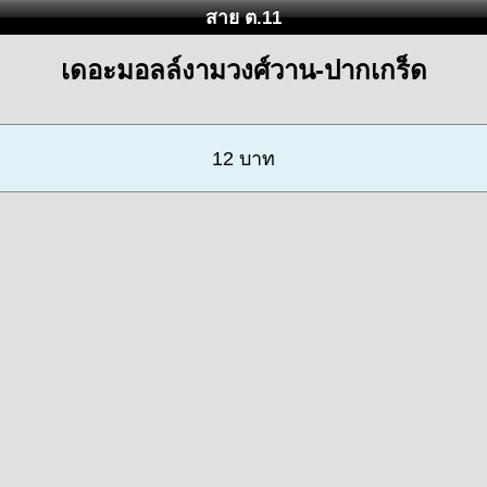
สาย ต.11
เดอะมอลล์งามวงศ์วาน-ปากเกร็ด
12 บาท