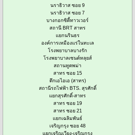
นราธิวาส ซอย 9
นราธิวาส ซอย 7
บางกอกซิตี้ทาวเวอร์
สถานี BRT สาทร
แยกนรินธร
องค์การเหมืองแร่ในทะเล
โรงพยาบาลบางรัก
โรงพยาบาลเซนต์หลุยส์
สถานทูตพม่า
สาทร ซอย 15
ตึกเอไอเอ (สาทร)
สถานีรถไฟฟ้า BTS. สุรศักดิ์
แยกสุรศักดิ์-สาทร
สาทร ซอย 19
สาทร ซอย 21
แยกเฉลิมพันธ์
เจริญกรุง ซอย 48
แยกเจริญเวียง-เจริญกรุง