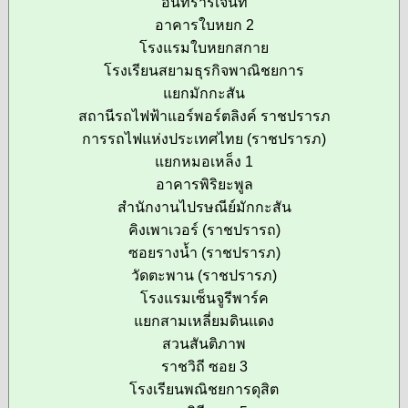
อินทรารีเจ้นท์
อาคารใบหยก 2
โรงแรมใบหยกสกาย
โรงเรียนสยามธุรกิจพาณิชยการ
แยกมักกะสัน
สถานีรถไฟฟ้าแอร์พอร์ตลิงค์ ราชปรารภ
การรถไฟแห่งประเทศไทย (ราชปรารภ)
แยกหมอเหล็ง 1
อาคารพิริยะพูล
สำนักงานไปรษณีย์มักกะสัน
คิงเพาเวอร์ (ราชปรารถ)
ซอยรางน้ำ (ราชปรารภ)
วัดตะพาน (ราชปรารภ)
โรงแรมเซ็นจูรีพาร์ค
แยกสามเหลี่ยมดินแดง
สวนสันติภาพ
ราชวิถี ซอย 3
โรงเรียนพณิชยการดุสิต