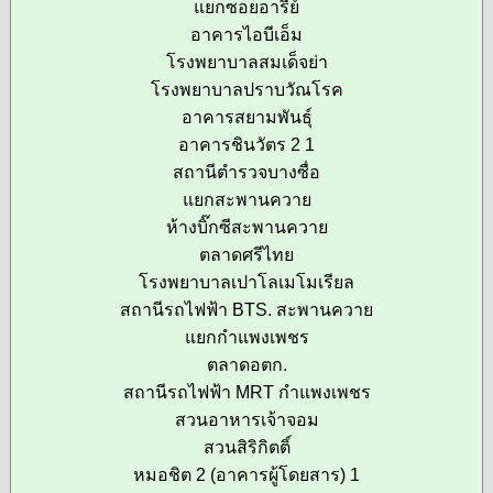
แยกซอยอารีย์
อาคารไอบีเอ็ม
โรงพยาบาลสมเด็จย่า
โรงพยาบาลปราบวัณโรค
อาคารสยามพันธุ์
อาคารชินวัตร 2 1
สถานีตำรวจบางซื่อ
แยกสะพานควาย
ห้างบิ๊กซีสะพานควาย
ตลาดศรีไทย
โรงพยาบาลเปาโลเมโมเรียล
สถานีรถไฟฟ้า BTS. สะพานควาย
แยกกำแพงเพชร
ตลาดอตก.
สถานีรถไฟฟ้า MRT กำแพงเพชร
สวนอาหารเจ้าจอม
สวนสิริกิตติ์
หมอชิต 2 (อาคารผู้โดยสาร) 1