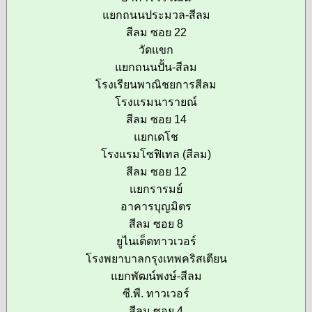
แยกถนนประมวล-สีลม
สีลม ซอย 22
วัดแขก
แยกถนนปั้น-สีลม
โรงเรียนพาณิชยการสีลม
โรงแรมนารายณ์
สีลม ซอย 14
แยกเดโช
โรงแรมโซฟิเทล (สีลม)
สีลม ซอย 12
แยกรารมย์
อาคารบุญมิตร
สีลม ซอย 8
ยูไนเต็ดทาวเวอร์
โรงพยาบาลกรุงเทพคริสเตียน
แยกพัฒน์พงษ์-สีลม
ซี.พี. ทาวเวอร์
สีลม ซอย 4