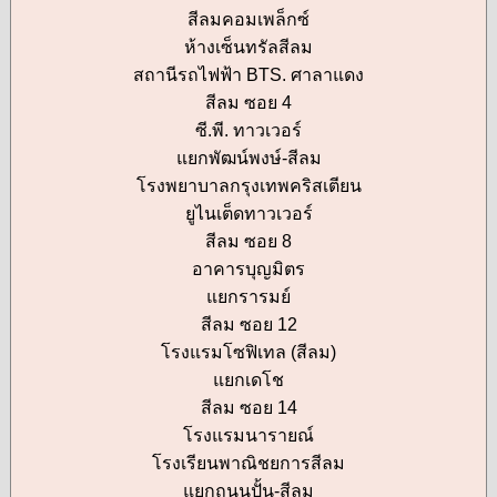
สีลมคอมเพล็กซ์
ห้างเซ็นทรัลสีลม
สถานีรถไฟฟ้า BTS. ศาลาแดง
สีลม ซอย 4
ซี.พี. ทาวเวอร์
แยกพัฒน์พงษ์-สีลม
โรงพยาบาลกรุงเทพคริสเตียน
ยูไนเต็ดทาวเวอร์
สีลม ซอย 8
อาคารบุญมิตร
แยกรารมย์
สีลม ซอย 12
โรงแรมโซฟิเทล (สีลม)
แยกเดโช
สีลม ซอย 14
โรงแรมนารายณ์
โรงเรียนพาณิชยการสีลม
แยกถนนปั้น-สีลม