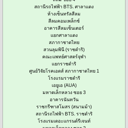
สถานีรถไฟฟ้า BTS. ศาลาแดง
ห้างเซ็นทรัลสีลม
สีลมคอมเพล็กซ์
อาคารสีลมเซ็นเตอร์
แยกศาลาแดง
สภากาชาดไทย
สวนลุมพินี (ราชดำริ)
คณะแพทย์ศาสตร์จุฬา
แยกราชดำริ
ศูนย์วิจัยโรคเอดส์ สภากาชาดไทย 1
โรงแรมราชดำริ
เอยูเอ (AUA)
มหาดเล็กหลวง ซอย 3
อาคารนันทวัน
ราชกรีฑาสโมสร (สนามม้า)
สถานีรถไฟฟ้า BTS. ราชดำริ
โรงแรมเดอะแกรนด์รีเจนท์