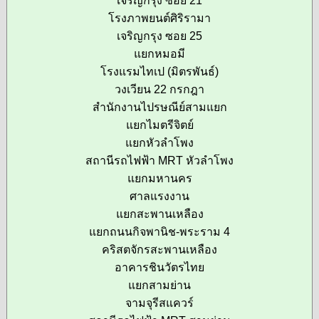
เจริญกรุง ซอย 21
โรงภาพยนต์ศิริรามา
เจริญกรุง ซอย 25
แยกหมอมี
โรงแรมไทเป (มิตรพันธ์)
วงเวียน 22 กรกฎา
สำนักงานไปรษณีย์สามแยก
แยกไมตรีจิตย์
แยกหัวลำโพง
สถานีรถไฟฟ้า MRT หัวลำโพง
แยกมหานคร
ศาลแรงงาน
แยกสะพานเหลือง
แยกถนนกิจพานิช-พระราม 4
คริสตจักรสะพานเหลือง
อาคารชินวัตรไทย
แยกสามย่าน
จามจุรีสแควร์