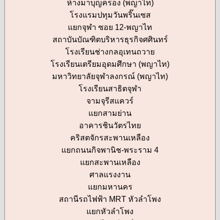
ห้างมาบุญครอง (พญาไท)
โรงแรมปทุมวันพริ๊นเซส
แยกจุฬา ซอย 12-พญาไท
สถาบันบัณฑิตบริหารธุรกิจศศินทร์
โรงเรียนช่างกลอุเทนถวาย
โรงเรียนเตรียมอุดมศึกษา (พญาไท)
มหาวิทยาลัยจุฬาลงกรณ์ (พญาไท)
โรงเรียนสาธิตจุฬา
จามจุรีสแควร์
แยกสามย่าน
อาคารชินวัตรไทย
คริสตจักรสะพานเหลือง
แยกถนนกิจพานิช-พระราม 4
แยกสะพานเหลือง
ศาลแรงงาน
แยกมหานคร
สถานีรถไฟฟ้า MRT หัวลำโพง
แยกหัวลำโพง