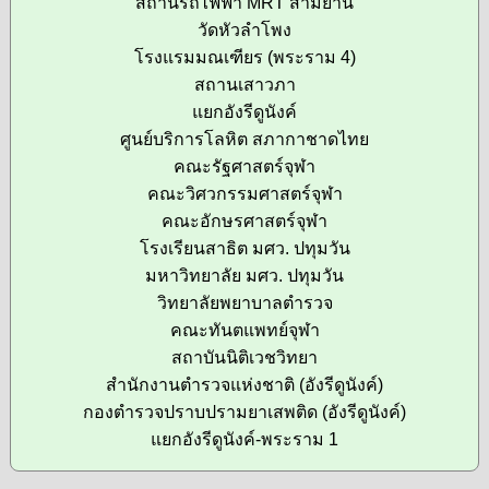
สถานีรถไฟฟ้า MRT สามย่าน
วัดหัวลำโพง
โรงแรมมณเฑียร (พระราม 4)
สถานเสาวภา
แยกอังรีดูนังค์
ศูนย์บริการโลหิต สภากาชาดไทย
คณะรัฐศาสตร์จุฬา
คณะวิศวกรรมศาสตร์จุฬา
คณะอักษรศาสตร์จุฬา
โรงเรียนสาธิต มศว. ปทุมวัน
มหาวิทยาลัย มศว. ปทุมวัน
วิทยาลัยพยาบาลตำรวจ
คณะทันตแพทย์จุฬา
สถาบันนิติเวชวิทยา
สำนักงานตำรวจแห่งชาติ (อังรีดูนังค์)
กองตำรวจปราบปรามยาเสพติด (อังรีดูนังค์)
แยกอังรีดูนังค์-พระราม 1