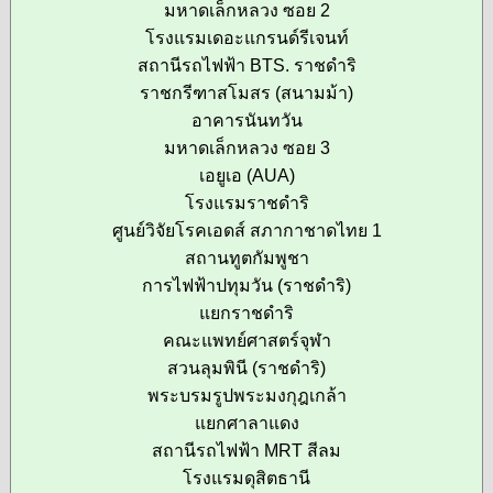
มหาดเล็กหลวง ซอย 2
โรงแรมเดอะแกรนด์รีเจนท์
สถานีรถไฟฟ้า BTS. ราชดำริ
ราชกรีฑาสโมสร (สนามม้า)
อาคารนันทวัน
มหาดเล็กหลวง ซอย 3
เอยูเอ (AUA)
โรงแรมราชดำริ
ศูนย์วิจัยโรคเอดส์ สภากาชาดไทย 1
สถานทูตกัมพูชา
การไฟฟ้าปทุมวัน (ราชดำริ)
แยกราชดำริ
คณะแพทย์ศาสตร์จุฬา
สวนลุมพินี (ราชดำริ)
พระบรมรูปพระมงกุฎเกล้า
แยกศาลาแดง
สถานีรถไฟฟ้า MRT สีลม
โรงแรมดุสิตธานี