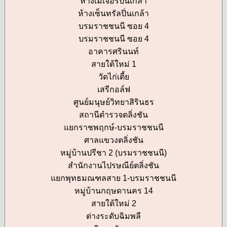
ห้างเมเจอร์ปิ่นเกล้า
ห้างเซ็นทรัลปิ่นเกล้า
บรมราชชนนี ซอย 4
บรมราชชนนี ซอย 4
อาคารศรินนท์
สายใต้ใหม่ 1
วัดไก่เตี้ย
เสรีกอล์ฟ
ศูนย์มนุษย์วิทยาสิรินธร
สถานีตำรวจตลิ่งชัน
แยกราชพฤกษ์-บรมราชชนนี
ศาลแขวงตลิ่งชัน
หมู่บ้านปรีชา 2 (บรมราชชนนี)
สำนักงานไปรษณีย์ตลิ่งชัน
แยกพุทธมณฑลสาย 1-บรมราชชนนี
หมู่บ้านกฤษดานคร 14
สายใต้ใหม่ 2
ต่างระดับฉิมพลี