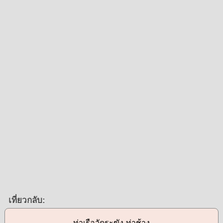
เที่ยวกลับ:
ท่าเรือวัดระฆัง-ท่าช้าง