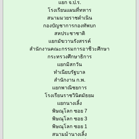
แยก จ.ป.ร.
โรงเรียนแผนที่ทหาร
สนามมวยราชดำเนิน
กองบัญชาการกองทัพบก
สหประชาชาติ
แยกมัฆวานรังสรรค์
สำนักงานคณะกรรมการอาชีวะศึกษา
กระทรวงศึกษาธิการ
แยกมิสกวัน
ทำเนียบรัฐบาล
สำนักงาน ก.พ.
แยกพาณิชยการ
โรงเรียนราชวินิตมัธยม
แยกนางเลิ้ง
พิษณุโลก ซอย 7
พิษณุโลก ซอย 3
พิษณุโลก ซอย 1
สนามม้านางเลิ้ง