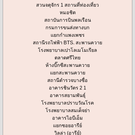
สวนจตุจักร 1 สถานที่ท่องเที่ยว
หมอชิต
สถาบันการบินพลเรือน
กรมการขนส่งทางบก
แยกกำแพงเพชร
สถานีรถไฟฟ้า BTS. สะพานควาย
โรงพยาบาลเปาโลเมโมเรียล
ตลาดศรีไทย
ห้างบิ๊กซีสะพานควาย
แยกสะพานควาย
สถานีตำรวจบางซื่อ
อาคารชินวัตร 2 1
อาคารสยามพันธุ์
โรงพยาบาลปราบวัณโรค
โรงพยาบาลสมเด็จย่า
อาคารไอบีเอ็ม
แยกซอยอารีย์
วิลล่า (อารีย์)