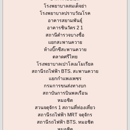
โรงพยาบาลสมเด็จย่า
โรงพยาบาลปราบวัณโรค
อาคารสยามพันธุ์
อาคารชินวัตร 2 1
สถานีตำรวจบางซื่อ
แยกสะพานควาย
ห้างบิ๊กซีสะพานควาย
ตลาดศรีไทย
โรงพยาบาลเปาโลเมโมเรียล
สถานีรถไฟฟ้า BTS. สะพานควาย
แยกกำแพงเพชร
กรมการขนส่งทางบก
สถาบันการบินพลเรือน
หมอชิต
สวนจตุจักร 1 สถานที่ท่องเที่ยว
สถานีรถไฟฟ้า MRT จตุจักร
สถานีรถไฟฟ้า BTS. หมอชิต
หมอชิต