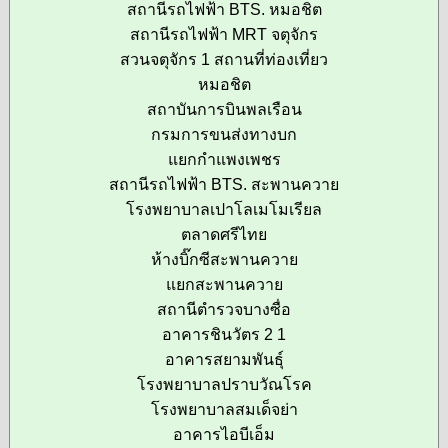
สถานีรถไฟฟ้า BTS. หมอชิต
สถานีรถไฟฟ้า MRT จตุจักร
สวนจตุจักร 1 สถานที่ท่องเที่ยว
หมอชิต
สถาบันการบินพลเรือน
กรมการขนส่งทางบก
แยกกำแพงเพชร
สถานีรถไฟฟ้า BTS. สะพานควาย
โรงพยาบาลเปาโลเมโมเรียล
ตลาดศรีไทย
ห้างบิ๊กซีสะพานควาย
แยกสะพานควาย
สถานีตำรวจบางซื่อ
อาคารชินวัตร 2 1
อาคารสยามพันธุ์
โรงพยาบาลปราบวัณโรค
โรงพยาบาลสมเด็จย่า
อาคารไอบีเอ็ม