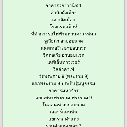
อาคารว่องวานิช 1
สำนักผังเมือง
แยกผังเมือง
โรงแรมแม็กซ์
ที่ทำการรถไฟฟ้ามหานคร (รฟม.)
จูเลียน่า อาบอบนวด
แคทเทอรีน อาบอบนวด
วิคตอเรีย อาบอบนวด
เคพีเอ็นทาวเวอร์
วิลล่าคาเฟ่
วัดพระราม 9 (พระราม 9)
แยกพระราม 9-ประดิษฐ์มนูธรรม
อาคารมหาจักร
แยกเพชรพระราม-พระราม 9
โคลอนเซ่ อาบอบนวด
เออาร์แมนชั่น
แยกรามคำแหง
รามคำแหง ซอย 7