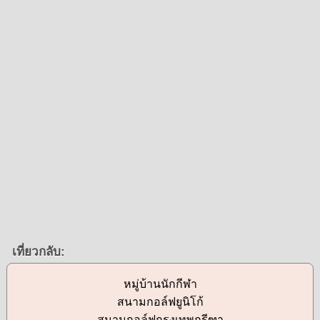
เที่ยวกลับ:
หมู่บ้านนักกีฬา
สนามกอล์ฟยูนิโก้
สนามกอล์ฟกรุงเทพกรีฑา