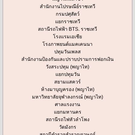
สำนักงานไปรษณีย์ราชเทวี
กรมปศุสัตว์
แยกราชเทวี
สถานีรถไฟฟ้า BTS. ราชเทวี
โรงแรมเอเชีย
โรงภาพยนต์แมคเคนนา
ปทุมวันเพลส
สำนักงานป้องกันและปราบปรามการฟอกเงิน
วังสระปทุม (พญาไท)
แยกปทุมวัน
สยามแสควร์
ห้างมาบุญครอง (พญาไท)
มหาวิทยาลัยจุฬาลงกรณ์ (พญาไท)
ศาลแรงงาน
แยกมหานคร
สถานีรถไฟหัวลำโพง
วัดมังกร
สถานีตำรวจสำราญราษฎร์