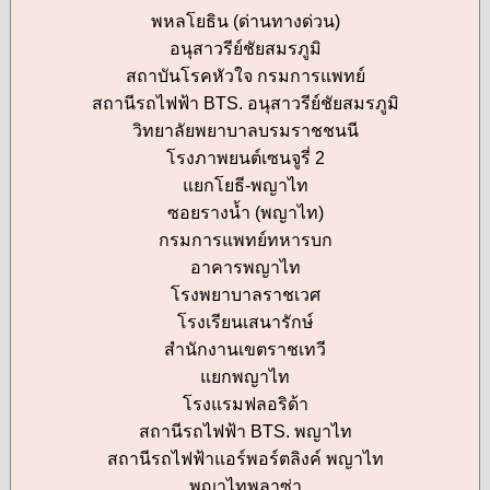
พหลโยธิน (ด่านทางด่วน)
อนุสาวรีย์ชัยสมรภูมิ
สถาบันโรคหัวใจ กรมการแพทย์
สถานีรถไฟฟ้า BTS. อนุสาวรีย์ชัยสมรภูมิ
วิทยาลัยพยาบาลบรมราชชนนี
โรงภาพยนต์เซนจูรี่ 2
แยกโยธี-พญาไท
ซอยรางน้ำ (พญาไท)
กรมการแพทย์ทหารบก
อาคารพญาไท
โรงพยาบาลราชเวศ
โรงเรียนเสนารักษ์
สำนักงานเขตราชเทวี
แยกพญาไท
โรงแรมฟลอริด้า
สถานีรถไฟฟ้า BTS. พญาไท
สถานีรถไฟฟ้าแอร์พอร์ตลิงค์ พญาไท
พญาไทพลาซ่า