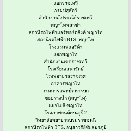
แยกราชเทวี
กรมปศุสัตว์
สำนักงานไปรษณีย์ราชเทวี
พญาไทพลาซ่า
สถานีรถไฟฟ้าแอร์พอร์ตลิงค์ พญาไท
สถานีรถไฟฟ้า BTS. พญาไท
โรงแรมฟลอริด้า
แยกพญาไท
สำนักงานเขตราชเทวี
โรงเรียนเสนารักษ์
โรงพยาบาลราชเวศ
อาคารพญาไท
กรมการแพทย์ทหารบก
ซอยรางน้ำ (พญาไท)
แยกโยธี-พญาไท
โรงภาพยนต์เซนจูรี่ 2
วิทยาลัยพยาบาลบรมราชชนนี
สถานีรถไฟฟ้า BTS. อนุสาวรีย์ชัยสมรภูมิ