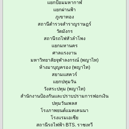
แยกป้อมมหากาฬ
แยกผ่านฟ้า
ภูเขาทอง
สถานีตำรวจสำราญราษฎร์
วัดมังกร
สถานีรถไฟหัวลำโพง
แยกมหานคร
ศาลแรงงาน
มหาวิทยาลัยจุฬาลงกรณ์ (พญาไท)
ห้างมาบุญครอง (พญาไท)
สยามแสควร์
แยกปทุมวัน
วังสระปทุม (พญาไท)
สำนักงานป้องกันและปราบปรามการฟอกเงิน
ปทุมวันเพลส
โรงภาพยนต์แมคเคนนา
โรงแรมเอเชีย
สถานีรถไฟฟ้า BTS. ราชเทวี