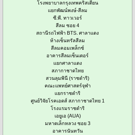
โรงพยาบาลกรุงเทพคริสเตียน
แยกพัฒน์พงษ์-สีลม
ซี.พี. ทาวเวอร์
สีลม ซอย 4
สถานีรถไฟฟ้า BTS. ศาลาแดง
ห้างเซ็นทรัลสีลม
สีลมคอมเพล็กซ์
อาคารสีลมเซ็นเตอร์
แยกศาลาแดง
สภากาชาดไทย
สวนลุมพินี (ราชดำริ)
คณะแพทย์ศาสตร์จุฬา
แยกราชดำริ
ศูนย์วิจัยโรคเอดส์ สภากาชาดไทย 1
โรงแรมราชดำริ
เอยูเอ (AUA)
มหาดเล็กหลวง ซอย 3
อาคารนันทวัน