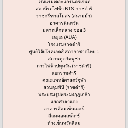
โรงแรมเดอะแกรนด์รีเจนท์
สถานีรถไฟฟ้า BTS. ราชดำริ
ราชกรีฑาสโมสร (สนามม้า)
อาคารนันทวัน
มหาดเล็กหลวง ซอย 3
เอยูเอ (AUA)
โรงแรมราชดำริ
ศูนย์วิจัยโรคเอดส์ สภากาชาดไทย 1
สถานทูตกัมพูชา
การไฟฟ้าปทุมวัน (ราชดำริ)
แยกราชดำริ
คณะแพทย์ศาสตร์จุฬา
สวนลุมพินี (ราชดำริ)
พระบรมรูปพระมงกุฎเกล้า
แยกศาลาแดง
อาคารสีลมเซ็นเตอร์
สีลมคอมเพล็กซ์
ห้างเซ็นทรัลสีลม