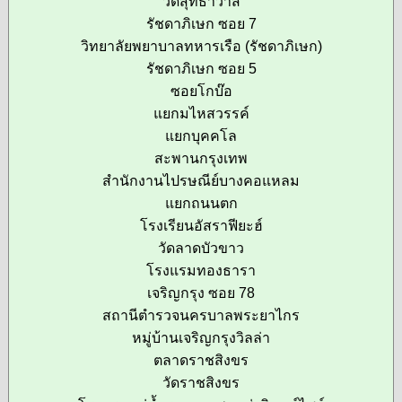
วัดสุทธาวาส
รัชดาภิเษก ซอย 7
วิทยาลัยพยาบาลทหารเรือ (รัชดาภิเษก)
รัชดาภิเษก ซอย 5
ซอยโกบ๊อ
แยกมไหสวรรค์
แยกบุคคโล
สะพานกรุงเทพ
สำนักงานไปรษณีย์บางคอแหลม
แยกถนนตก
โรงเรียนอัสราฟียะฮ์
วัดลาดบัวขาว
โรงแรมทองธารา
เจริญกรุง ซอย 78
สถานีตำรวจนครบาลพระยาไกร
หมู่บ้านเจริญกรุงวิลล่า
ตลาดราชสิงขร
วัดราชสิงขร