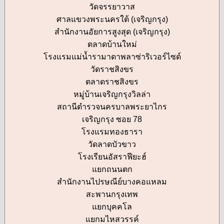
วัดจรรยาวาส
ศาลแขวงพระนครใต้ (เจริญกรุง)
สำนักงานอัยการสูงสุด (เจริญกรุง)
ตลาดบ้านใหม่
โรงแรมแม่น้ำรามาดาพลาซ่าริเวอร์ไซด์
วัดราชสิงขร
ตลาดราชสิงขร
หมู่บ้านเจริญกรุงวิลล่า
สถานีตำรวจนครบาลพระยาไกร
เจริญกรุง ซอย 78
โรงแรมทองธารา
วัดลาดบัวขาว
โรงเรียนอัสราฟียะฮ์
แยกถนนตก
สำนักงานไปรษณีย์บางคอแหลม
สะพานกรุงเทพ
แยกบุคคโล
แยกมไหสวรรค์