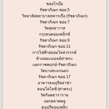
ซอยโกบ๊อ
รัชดาภิเษก ซอย 5
วิทยาลัยพยาบาลทหารเรือ (รัชดาภิเษก)
รัชดาภิเษก ซอย 7
วัดสุทธาวาส
กรุงธนคอมเพล็กซ์
รัชดาภิเษก ซอย 9
รัชดาภิเษก ซอย 11
การไฟฟ้าย่อยมไหสวรรรค์
ห้างเดอะมอลล์ท่าพระ
แยกราชพฤกษ์-รัชดาภิเษก
วัดบางสะแกนอก
รัชดาภิเษก ซอย 17
อาคารธนบุรีพลาซ่า
คอนโดไลฟ์ (ท่าพระ)
วัดกันตธาราราม
แยกตลาดพลู
ธนบุรีคอมเพล็ก