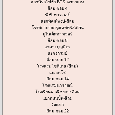
สถานีรถไฟฟ้า BTS. ศาลาแดง
สีลม ซอย 4
ซี.พี. ทาวเวอร์
แยกพัฒน์พงษ์-สีลม
โรงพยาบาลกรุงเทพคริสเตียน
ยูไนเต็ดทาวเวอร์
สีลม ซอย 8
อาคารบุญมิตร
แยกรารมย์
สีลม ซอย 12
โรงแรมโซฟิเทล (สีลม)
แยกเดโช
สีลม ซอย 14
โรงแรมนารายณ์
โรงเรียนพาณิชยการสีลม
แยกถนนปั้น-สีลม
วัดแขก
สีลม ซอย 22