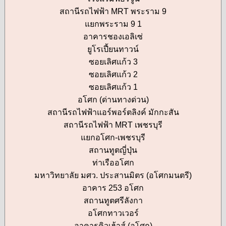
สถานีรถไฟฟ้า MRT พระราม 9
แยกพระราม 9 1
อาคารชองเอลิเซ่
ยูโรเปี้ยนทาวน์
ซอยเลิศแก้ว 3
ซอยเลิศแก้ว 2
ซอยเลิศแก้ว 1
อโศก (ด่านทางด่วน)
สถานีรถไฟฟ้าแอร์พอร์ตลิงค์ มักกะสัน
สถานีรถไฟฟ้า MRT เพชรบุรี
แยกอโศก-เพชรบุรี
สถานทูตญี่ปุ่น
ท่าเรืออโศก
มหาวิทยาลัย มศว. ประสานมิตร (อโศกมนตรี)
อาคาร 253 อโศก
สถานทูตศรีลังกา
อโศกทาวเวอร์
อาคารคิวเฮ้าส์ (อโศก)