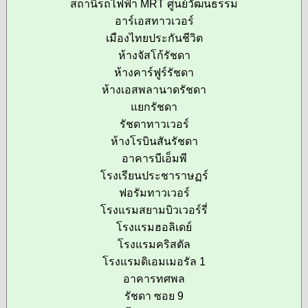
สถานีรถไฟฟ้า MRT ศูนย์วัฒนธรรม
อาร์เอสทาวเวอร์
เมืองไทยประกันชีวิต
ห้างจัสโก้รัชดา
ห้างคาร์ฟูร์รัชดา
ห้างเอสพลานาดรัชดา
แยกรัชดา
รัชดาทาวเวอร์
ห้างโรบินสันรัชดา
อาคารบีเอ็มพี
โรงเรียนประชาราษฏร์
ฟอรัมทาวเวอร์
โรงแรมสยามบิวเวอร์รี่
โรงแรมฮอลิเดย์
โรงแรมคริสตัล
โรงแรมดิเอมเมอรัล 1
อาคารทศพล
รัชดา ซอย 9