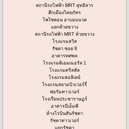
สถานีรถไฟฟ้า MRT สุทธิสาร
ตึกเมืองไทยภัทร
โพไซดอน อาบอบนวด
แยกห้วยขวาง
สถานีรถไฟฟ้า MRT ห้วยขวาง
โรงแรมสวิส
รัชดา ซอย 9
อาคารทศพล
โรงแรมดิเอมเมอรัล 1
โรงแรมคริสตัล
โรงแรมฮอลิเดย์
โรงแรมสยามบิวเวอร์รี่
ฟอรัมทาวเวอร์
โรงเรียนประชาราษฏร์
อาคารบีเอ็มพี
ห้างโรบินสันรัชดา
รัชดาทาวเวอร์
แยกรัชดา