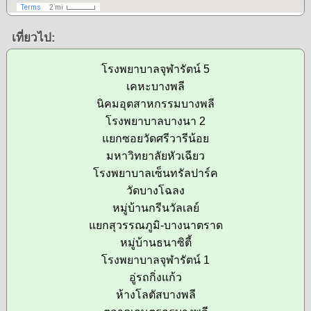
เที่ยวไป:
โรงพยาบาลจุฬารัตน์ 5
เคหะบางพลี
นิคมอุตสาหกรรมบางพลี
โรงพยาบาลบางนา 2
แยกซอยวัดศรีวารีน้อย
มหาวิทยาลัยหัวเฉียว
โรงพยาบาลเซ็นทรัลปาร์ค
วัดบางโฉลง
หมู่บ้านกรีนวัลเลย์
แยกสุวรรณภูมิ-บางนาตราด
หมู่บ้านธนาซิตี้
โรงพยาบาลจุฬารัตน์ 1
อู่รถกิ่งแก้ว
ห้างโลตัสบางพลี