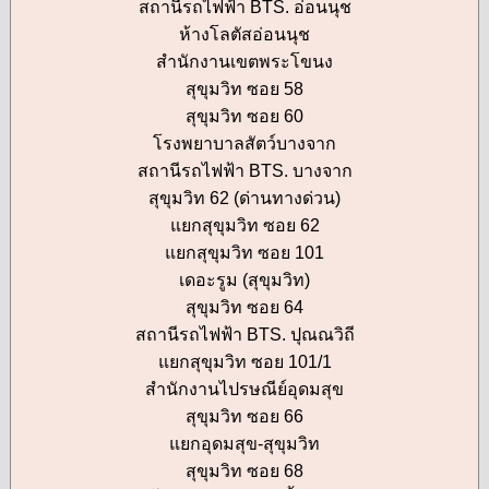
สถานีรถไฟฟ้า BTS. อ่อนนุช
ห้างโลตัสอ่อนนุช
สำนักงานเขตพระโขนง
สุขุมวิท ซอย 58
สุขุมวิท ซอย 60
โรงพยาบาลสัตว์บางจาก
สถานีรถไฟฟ้า BTS. บางจาก
สุขุมวิท 62 (ด่านทางด่วน)
แยกสุขุมวิท ซอย 62
แยกสุขุมวิท ซอย 101
เดอะรูม (สุขุมวิท)
สุขุมวิท ซอย 64
สถานีรถไฟฟ้า BTS. ปุณณวิถี
แยกสุขุมวิท ซอย 101/1
สำนักงานไปรษณีย์อุดมสุข
สุขุมวิท ซอย 66
แยกอุดมสุข-สุขุมวิท
สุขุมวิท ซอย 68