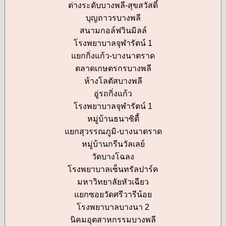
ต่างระดับบางพลี-สุขสวัสดิ์
บุญถาวรบางพลี
สนามกอล์ฟวินมิลล์
โรงพยาบาลจุฬารัตน์ 1
แยกกิ่งแก้ว-บางนาตราด
ตลาดเกษตรกรบางพลี
ห้างโลตัสบางพลี
อู่รถกิ่งแก้ว
โรงพยาบาลจุฬารัตน์ 1
หมู่บ้านธนาซิตี้
แยกสุวรรณภูมิ-บางนาตราด
หมู่บ้านกรีนวัลเลย์
วัดบางโฉลง
โรงพยาบาลเซ็นทรัลปาร์ค
มหาวิทยาลัยหัวเฉียว
แยกซอยวัดศรีวารีน้อย
โรงพยาบาลบางนา 2
นิคมอุตสาหกรรมบางพลี