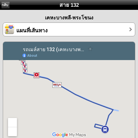
สาย 132
กลับ
เคหะบางพลี-พระโขนง
แผนที่เส้นทาง