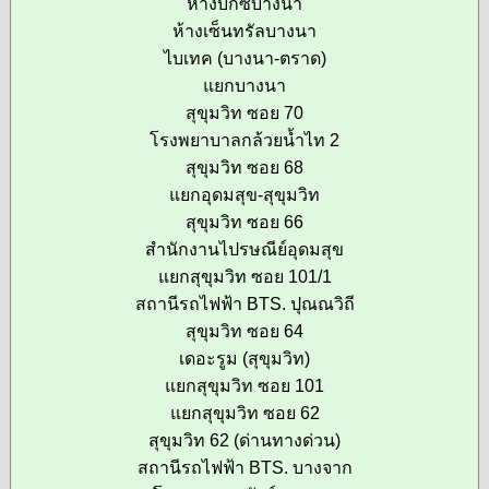
ห้างบิ๊กซีบางนา
ห้างเซ็นทรัลบางนา
ไบเทค (บางนา-ตราด)
แยกบางนา
สุขุมวิท ซอย 70
โรงพยาบาลกล้วยน้ำไท 2
สุขุมวิท ซอย 68
แยกอุดมสุข-สุขุมวิท
สุขุมวิท ซอย 66
สำนักงานไปรษณีย์อุดมสุข
แยกสุขุมวิท ซอย 101/1
สถานีรถไฟฟ้า BTS. ปุณณวิถี
สุขุมวิท ซอย 64
เดอะรูม (สุขุมวิท)
แยกสุขุมวิท ซอย 101
แยกสุขุมวิท ซอย 62
สุขุมวิท 62 (ด่านทางด่วน)
สถานีรถไฟฟ้า BTS. บางจาก