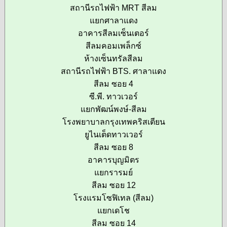
สถานีรถไฟฟ้า MRT สีลม
แยกศาลาแดง
อาคารสีลมเซ็นเตอร์
สีลมคอมเพล็กซ์
ห้างเซ็นทรัลสีลม
สถานีรถไฟฟ้า BTS. ศาลาแดง
สีลม ซอย 4
ซี.พี. ทาวเวอร์
แยกพัฒน์พงษ์-สีลม
โรงพยาบาลกรุงเทพคริสเตียน
ยูไนเต็ดทาวเวอร์
สีลม ซอย 8
อาคารบุญมิตร
แยกรารมย์
สีลม ซอย 12
โรงแรมโซฟิเทล (สีลม)
แยกเดโช
สีลม ซอย 14