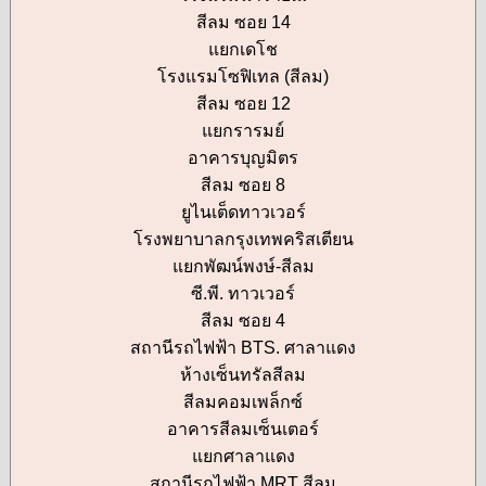
สีลม ซอย 14
แยกเดโช
โรงแรมโซฟิเทล (สีลม)
สีลม ซอย 12
แยกรารมย์
อาคารบุญมิตร
สีลม ซอย 8
ยูไนเต็ดทาวเวอร์
โรงพยาบาลกรุงเทพคริสเตียน
แยกพัฒน์พงษ์-สีลม
ซี.พี. ทาวเวอร์
สีลม ซอย 4
สถานีรถไฟฟ้า BTS. ศาลาแดง
ห้างเซ็นทรัลสีลม
สีลมคอมเพล็กซ์
อาคารสีลมเซ็นเตอร์
แยกศาลาแดง
สถานีรถไฟฟ้า MRT สีลม