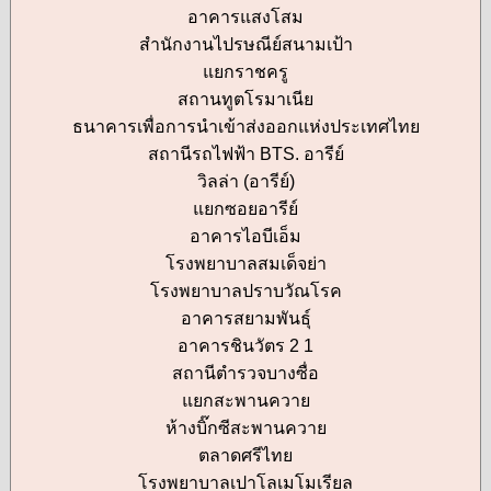
อาคารแสงโสม
สำนักงานไปรษณีย์สนามเป้า
แยกราชครู
สถานทูตโรมาเนีย
ธนาคารเพื่อการนำเข้าส่งออกแห่งประเทศไทย
สถานีรถไฟฟ้า BTS. อารีย์
วิลล่า (อารีย์)
แยกซอยอารีย์
อาคารไอบีเอ็ม
โรงพยาบาลสมเด็จย่า
โรงพยาบาลปราบวัณโรค
อาคารสยามพันธุ์
อาคารชินวัตร 2 1
สถานีตำรวจบางซื่อ
แยกสะพานควาย
ห้างบิ๊กซีสะพานควาย
ตลาดศรีไทย
โรงพยาบาลเปาโลเมโมเรียล