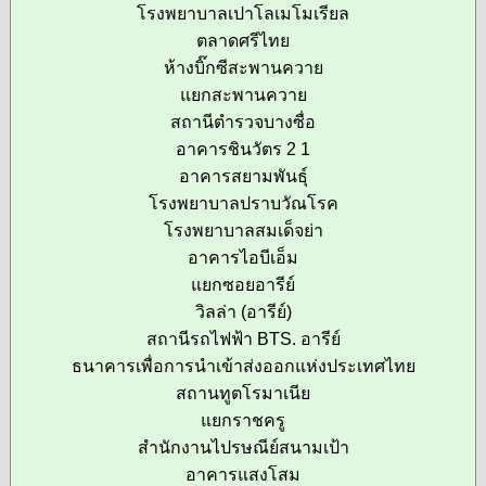
โรงพยาบาลเปาโลเมโมเรียล
ตลาดศรีไทย
ห้างบิ๊กซีสะพานควาย
แยกสะพานควาย
สถานีตำรวจบางซื่อ
อาคารชินวัตร 2 1
อาคารสยามพันธุ์
โรงพยาบาลปราบวัณโรค
โรงพยาบาลสมเด็จย่า
อาคารไอบีเอ็ม
แยกซอยอารีย์
วิลล่า (อารีย์)
สถานีรถไฟฟ้า BTS. อารีย์
ธนาคารเพื่อการนำเข้าส่งออกแห่งประเทศไทย
สถานทูตโรมาเนีย
แยกราชครู
สำนักงานไปรษณีย์สนามเป้า
อาคารแสงโสม