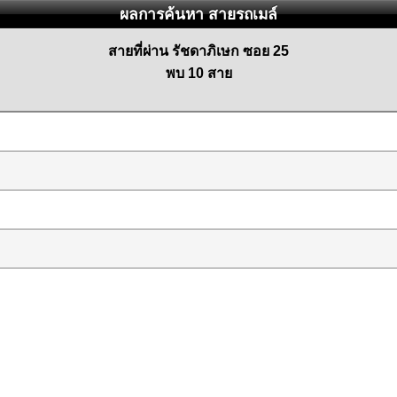
ผลการค้นหา สายรถเมล์
สายที่ผ่าน รัชดาภิเษก ซอย 25
พบ 10 สาย