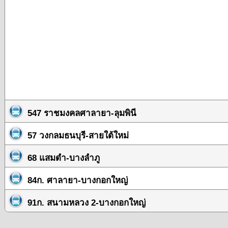
547 ราชมงคลศาลายา-ลุมพินี
57 วงกลมธนบุรี-สายใต้ใหม่
68 แสมดำ-บางลำภู
84ก. ศาลายา-บางกอกใหญ่
91ก. สนามหลวง 2-บางกอกใหญ่