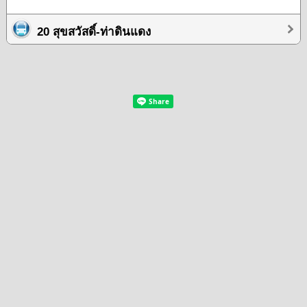
20 สุขสวัสดิ์-ท่าดินแดง