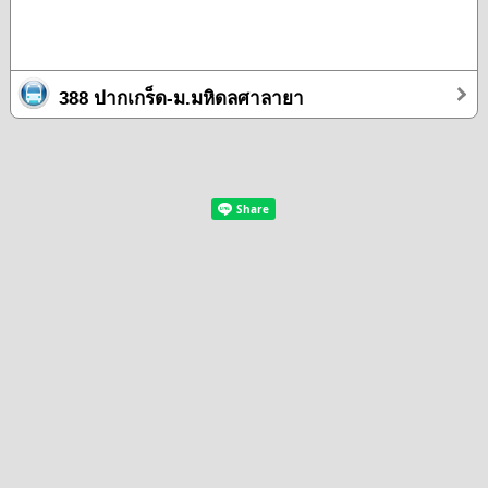
388 ปากเกร็ด-ม.มหิดลศาลายา