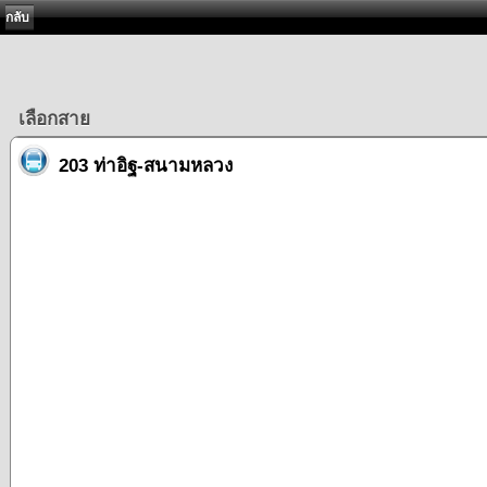
กลับ
เลือกสาย
203 ท่าอิฐ-สนามหลวง