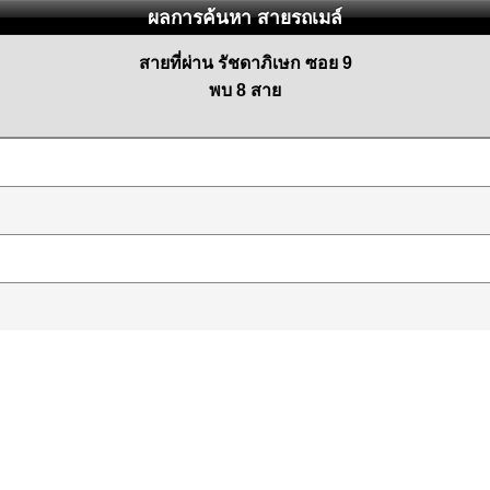
ผลการค้นหา สายรถเมล์
สายที่ผ่าน รัชดาภิเษก ซอย 9
พบ 8 สาย