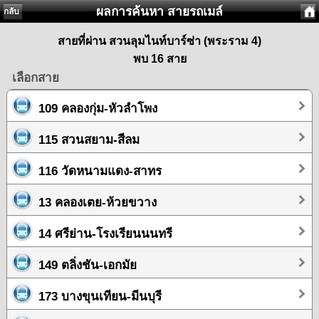
ผลการค้นหา สายรถเมล์
กลับ
สายที่ผ่าน สวนลุมไนท์บาร์ซ่า (พระราม 4)
พบ 16 สาย
เลือกสาย
109 คลองกุ่ม-หัวลำโพง
115 สวนสยาม-สีลม
116 วัดหนามแดง-สาทร
13 คลองเตย-ห้วยขวาง
14 ศรีย่าน-โรงเรียนนนทรี
149 ตลิ่งชัน-เอกมัย
173 บางขุนเทียน-มีนบุรี