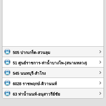
505 ปากเกร็ด-สวนลุม
51 ศูนย์ราชการ-ท่าน้ำบางโพ-(สนามหลวง)
545 นนทบุรี-สำโรง
6028 ราชพฤกษ์-ติวานนท์
63 ท่าน้ำนนท์-อนุสาวรีย์ชัย