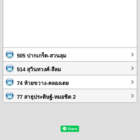
505 ปากเกร็ด-สวนลุม
514 สุวินทวงศ์-สีลม
74 ห้วยขวาง-คลองเตย
77 สาธุประดิษฐ์-หมอชิต 2