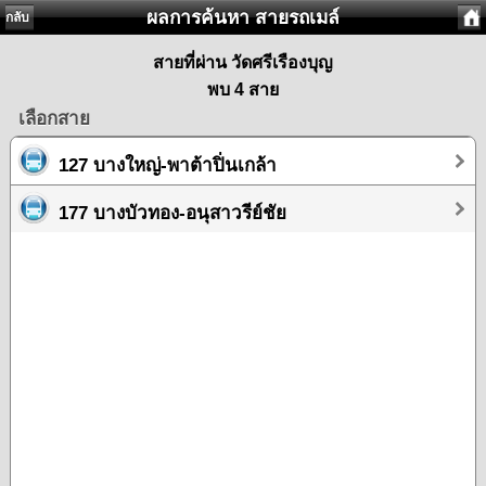
ผลการค้นหา สายรถเมล์
กลับ
สายที่ผ่าน วัดศรีเรืองบุญ
พบ 4 สาย
เลือกสาย
127 บางใหญ่-พาต้าปิ่นเกล้า
177 บางบัวทอง-อนุสาวรีย์ชัย