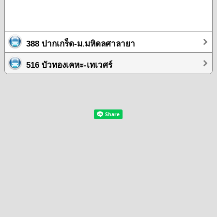
388 ปากเกร็ด-ม.มหิดลศาลายา
516 บัวทองเคหะ-เทเวศร์