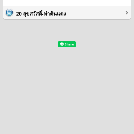
20 สุขสวัสดิ์-ท่าดินแดง