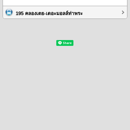
195 คลองเตย-เดอะมอลล์ท่าพระ