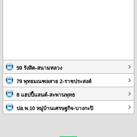
59 รังสิต-สนามหลวง
79 พุทธมณฑลสาย 2-ราชประสงค์
8 แฮปปี้แลนด์-สะพานพุทธ
ปอ.พ.10 หมู่บ้านเศรษฐกิจ-บางกะปิ