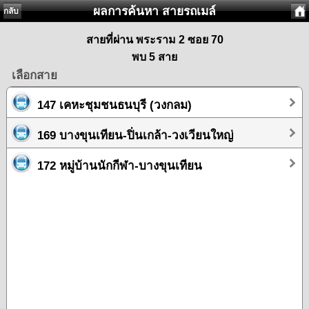
ผลการค้นหา สายรถเมล์
กลับ
สายที่ผ่าน พระราม 2 ซอย 70
พบ 5 สาย
เลือกสาย
147 เคหะชุมชนธนบุรี (วงกลม)
169 บางขุนเทียน-ปิ่นเกล้า-วงเวียนใหญ่
172 หมู่บ้านนักกีฬา-บางขุนเทียน