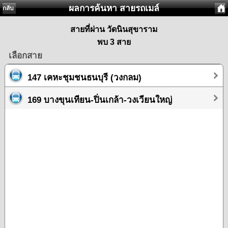
ผลการค้นหา สายรถเมล์
กลับ
สายที่ผ่าน วัดนินสุขาราม
พบ 3 สาย
เลือกสาย
147 เคหะชุมชนธนบุรี (วงกลม)
169 บางขุนเทียน-ปิ่นเกล้า-วงเวียนใหญ่