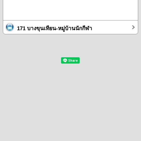
171 บางขุนเทียน-หมู่บ้านนักกีฬา