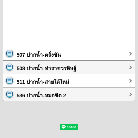
507 ปากน้ำ-ตลิ่งชัน
508 ปากน้ำ-ท่าราชวรดิษฐ์
511 ปากน้ำ-สายใต้ใหม่
536 ปากน้ำ-หมอชิต 2