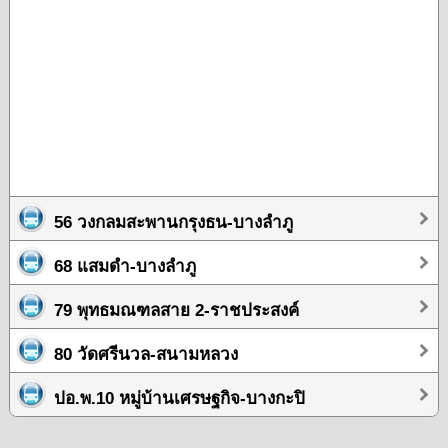
56 วงกลมสะพานกรุงธน-บางลำภู
68 แสมดำ-บางลำภู
79 พุทธมณฑลสาย 2-ราชประสงค์
80 วัดศรีนวล-สนามหลวง
ปอ.พ.10 หมู่บ้านเศรษฐกิจ-บางกะปิ