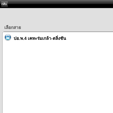
กลับ
เลือกสาย
ปอ.พ.4 เคหะร่มเกล้า-ตลิ่งชัน