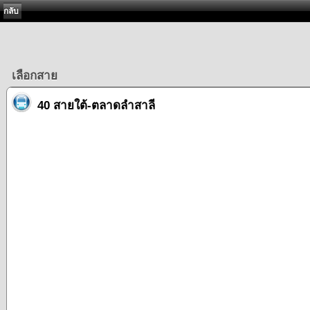
กลับ
เลือกสาย
40 สายใต้-ตลาดลำสาลี