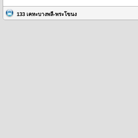
133 เคหะบางพลี-พระโขนง