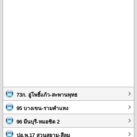
73ก. อู่โพธิ์แก้ว-สะพานพุทธ
95 บางเขน-รามคำแหง
96 มีนบุรี-หมอชิต 2
ปอ.พ.17 สวนสยาม-สีลม