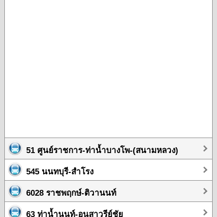
51 ศูนย์ราชการ-ท่าน้ำบางโพ-(สนามหลวง)
545 นนทบุรี-สำโรง
6028 ราชพฤกษ์-ติวานนท์
63 ท่าน้ำนนท์-อนุสาวรีย์ชัย