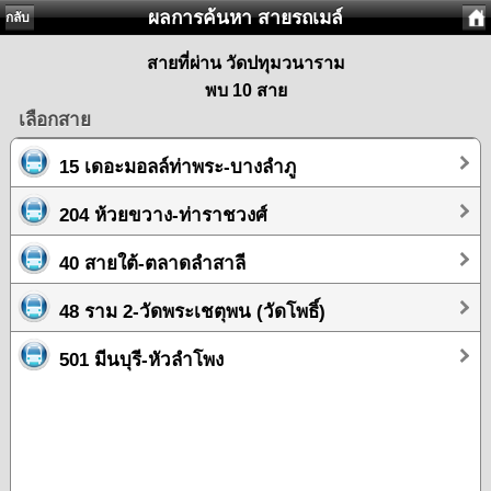
ผลการค้นหา สายรถเมล์
กลับ
สายที่ผ่าน วัดปทุมวนาราม
พบ 10 สาย
เลือกสาย
15 เดอะมอลล์ท่าพระ-บางลำภู
204 ห้วยขวาง-ท่าราชวงศ์
40 สายใต้-ตลาดลำสาลี
48 ราม 2-วัดพระเชตุพน (วัดโพธิ์)
501 มีนบุรี-หัวลำโพง