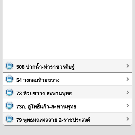
508 ปากน้ำ-ท่าราชวรดิษฐ์
54 วงกลมห้วยขวาง
73 ห้วยขวาง-สะพานพุทธ
73ก. อู่โพธิ์แก้ว-สะพานพุทธ
79 พุทธมณฑลสาย 2-ราชประสงค์