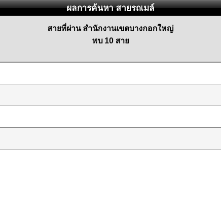
ผลการค้นหา สายรถเมล์
สายที่ผ่าน สำนักงานเขตบางกอกใหญ่
พบ 10 สาย