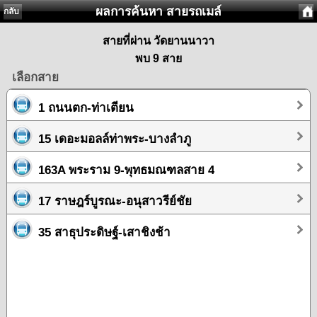
ผลการค้นหา สายรถเมล์
กลับ
สายที่ผ่าน วัดยานนาวา
พบ 9 สาย
เลือกสาย
1 ถนนตก-ท่าเตียน
15 เดอะมอลล์ท่าพระ-บางลำภู
163A พระราม 9-พุทธมณฑลสาย 4
17 ราษฎร์บูรณะ-อนุสาวรีย์ชัย
35 สาธุประดิษฐ์-เสาชิงช้า