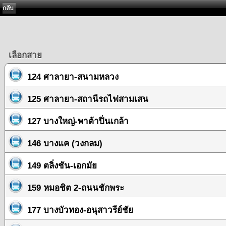
กลับ
เลือกสาย
124 ศาลายา-สนามหลวง
125 ศาลายา-สถานีรถไฟสามเสน
127 บางใหญ่-พาต้าปิ่นเกล้า
146 บางแค (วงกลม)
149 ตลิ่งชัน-เอกมัย
159 หมอชิต 2-ถนนชักพระ
177 บางบัวทอง-อนุสาวรีย์ชัย