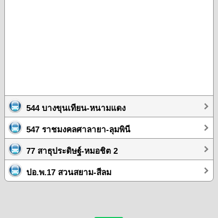
544 บางขุนเทียน-หนามแดง
547 ราชมงคลศาลายา-ลุมพินี
77 สาธุประดิษฐ์-หมอชิต 2
ปอ.พ.17 สวนสยาม-สีลม