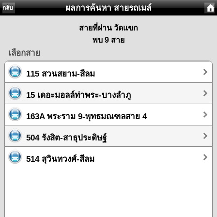
ผลการค้นหา สายรถเมล์
กลับ
สายที่ผ่าน วัดแขก
พบ 9 สาย
เลือกสาย
115 สวนสยาม-สีลม
15 เดอะมอลล์ท่าพระ-บางลำภู
163A พระราม 9-พุทธมณฑลสาย 4
504 รังสิต-สาธุประดิษฐ์
514 สุวินทวงศ์-สีลม