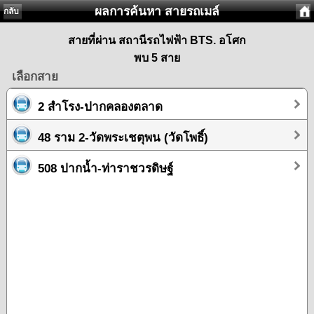
ผลการค้นหา สายรถเมล์
กลับ
สายที่ผ่าน สถานีรถไฟฟ้า BTS. อโศก
พบ 5 สาย
เลือกสาย
2 สำโรง-ปากคลองตลาด
48 ราม 2-วัดพระเชตุพน (วัดโพธิ์)
508 ปากน้ำ-ท่าราชวรดิษฐ์