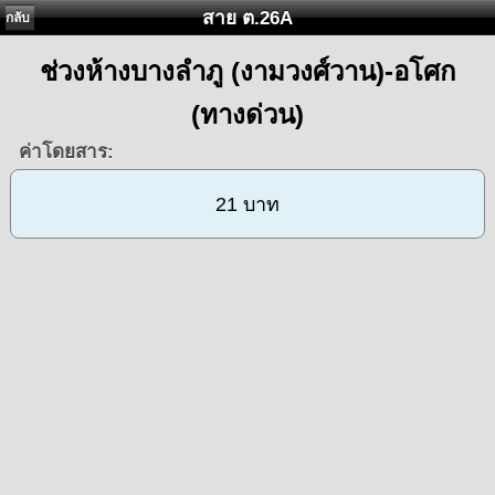
สาย ต.26A
กลับ
ช่วงห้างบางลำภู (งามวงศ์วาน)-อโศก
(ทางด่วน)
ค่าโดยสาร:
21 บาท