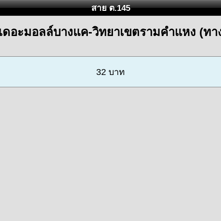
สาย ต.145
ฯเดอะมอลล์บางแค-วิทยาเขตรามคำแหง (ทาง
32 บาท